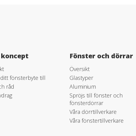
 koncept
Fönster och dörrar
kt
Översikt
ditt fönsterbyte till
Glastyper
ch råd
Aluminium
vdrag
Spröjs till fönster och
fönsterdörrar
Våra dörrtillverkare
Våra fönstertillverkare