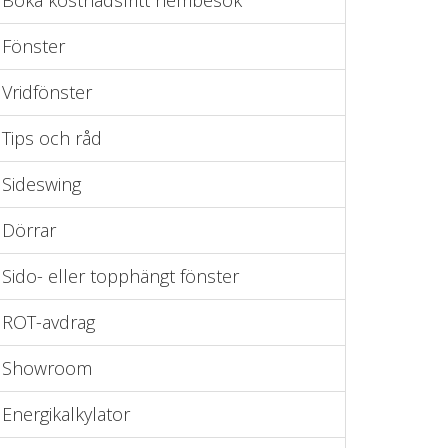
Boka kostnadsfritt hembesök
Fönster
Vridfönster
Tips och råd
Sideswing
Dörrar
Sido- eller topphängt fönster
ROT-avdrag
Showroom
Energikalkylator